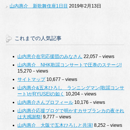
山内惠介 新歌舞伎座1日目
2019年2月13日
これまでの人気記事
山内恵介在宅応援団のみなさん
22,057－views
山内惠介 NHK歌謡コンサートで圧巻のステージ!
15,270－views
サイトマップ
10,677－views
山内惠介&五木ひろし ランニングマン(歌謡コンサ
ート)がRYUSEIの如く
10,204－views
山内惠介さんプロフィール
10,176－views
山内惠介応援ブログで明かすカサブランカの夜それ
は大感謝祭!
9,777－views
山内惠介 大阪で五木ひろしと共演!
8,252－views