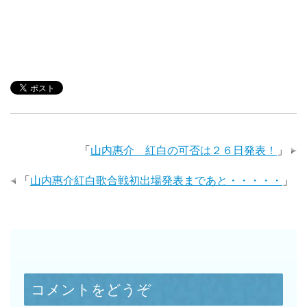
「
山内惠介 紅白の可否は２６日発表！
」
「
山内惠介紅白歌合戦初出場発表まであと・・・・・
」
コメントをどうぞ