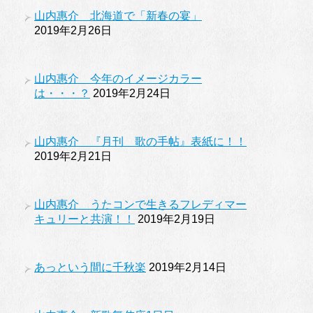
山内惠介 北海道で「新春の宴」
2019年2月26日
山内惠介 今年のイメージカラー
は・・・？
2019年2月24日
山内惠介 『月刊 歌の手帖』表紙に！！
2019年2月21日
山内惠介 うたコンで生きるフレディマー
キュリーと共演！！
2019年2月19日
あっという間に千秋楽
2019年2月14日