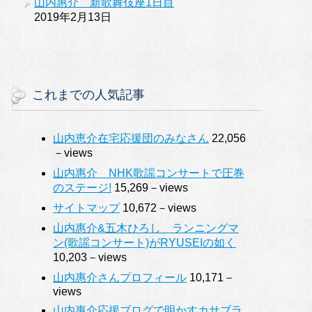
山内惠介 新歌舞伎座1日目
2019年2月13日
これまでの人気記事
山内恵介在宅応援団のみなさん
22,056
－views
山内惠介 NHK歌謡コンサートで圧巻
のステージ!
15,269－views
サイトマップ
10,672－views
山内惠介&五木ひろし ランニングマ
ン(歌謡コンサート)がRYUSEIの如く
10,203－views
山内惠介さんプロフィール
10,171－
views
山内惠介応援ブログで明かすカサブラ