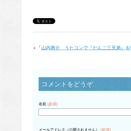
「
山内惠介 うたコンで『だんご三兄弟』を
コメントをどうぞ
名前
(必須)
メールアドレス（公開されません）
(必須)