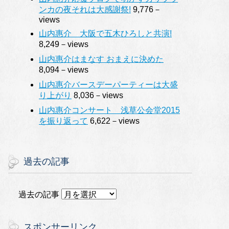
ンカの夜それは大感謝祭!
9,776－
views
山内惠介 大阪で五木ひろしと共演!
8,249－views
山内惠介はまなす おまえに決めた
8,094－views
山内惠介バースデーパーティーは大盛
り上がり
8,036－views
山内惠介コンサート 浅草公会堂2015
を振り返って
6,622－views
過去の記事
過去の記事
スポンサーリンク