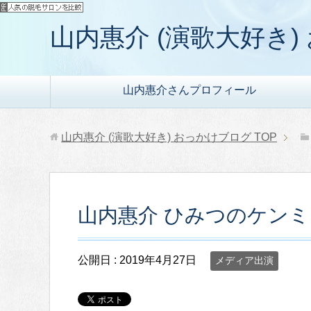
山内惠介 (演歌大好き
山内惠介さんプロフィール
山内惠介 (演歌大好き) おっかけブログ
TOP
山内惠介 ひみつのケン
公開日 :
2019年4月27日
メディア出演