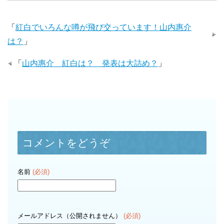
「
紅白でいろんな噂が飛び交っています！山内惠介
は？
」
「
山内惠介 紅白は？ 発表は大詰め？
」
コメントをどうぞ
名前
(必須)
メールアドレス（公開されません）
(必須)