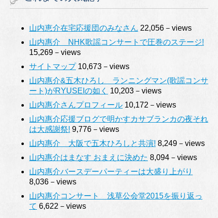
山内恵介在宅応援団のみなさん
22,056－views
山内惠介 NHK歌謡コンサートで圧巻のステージ!
15,269－views
サイトマップ
10,673－views
山内惠介&五木ひろし ランニングマン(歌謡コンサ
ート)がRYUSEIの如く
10,203－views
山内惠介さんプロフィール
10,172－views
山内惠介応援ブログで明かすカサブランカの夜それ
は大感謝祭!
9,776－views
山内惠介 大阪で五木ひろしと共演!
8,249－views
山内惠介はまなす おまえに決めた
8,094－views
山内惠介バースデーパーティーは大盛り上がり
8,036－views
山内惠介コンサート 浅草公会堂2015を振り返っ
て
6,622－views