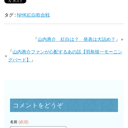
タグ :
NHK紅白歌合戦
「
山内惠介 紅白は？ 発表は大詰め？
」
「
山内惠介ファンが心配するあの話【羽鳥慎一モーニン
グバード】
」
コメントをどうぞ
名前
(必須)