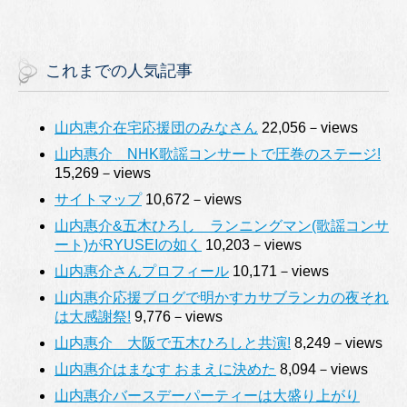
これまでの人気記事
山内恵介在宅応援団のみなさん
22,056－views
山内惠介 NHK歌謡コンサートで圧巻のステージ!
15,269－views
サイトマップ
10,672－views
山内惠介&五木ひろし ランニングマン(歌謡コンサ
ート)がRYUSEIの如く
10,203－views
山内惠介さんプロフィール
10,171－views
山内惠介応援ブログで明かすカサブランカの夜それ
は大感謝祭!
9,776－views
山内惠介 大阪で五木ひろしと共演!
8,249－views
山内惠介はまなす おまえに決めた
8,094－views
山内惠介バースデーパーティーは大盛り上がり