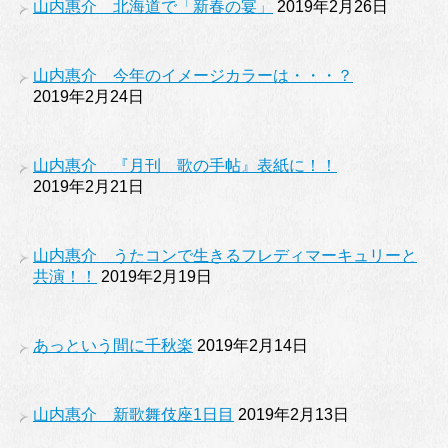
山内惠介 北海道で「新春の宴」
2019年2月26日
山内惠介 今年のイメージカラーは・・・？
2019年2月24日
山内惠介 『月刊 歌の手帖』表紙に！！
2019年2月21日
山内惠介 うたコンで生きるフレディマーキュリーと
共演！！
2019年2月19日
あっという間に千秋楽
2019年2月14日
山内惠介 新歌舞伎座1日目
2019年2月13日