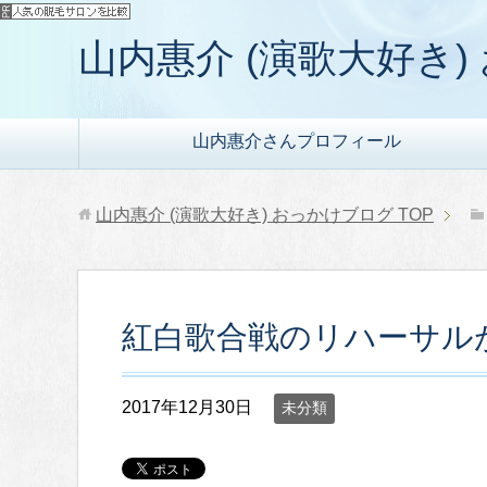
山内惠介 (演歌大好き
山内惠介さんプロフィール
山内惠介 (演歌大好き) おっかけブログ
TOP
紅白歌合戦のリハーサル
2017年12月30日
未分類