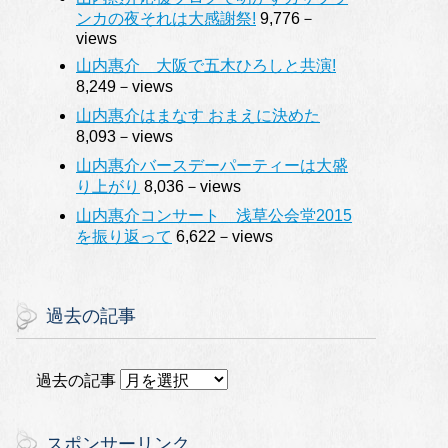
ンカの夜それは大感謝祭!
9,776－
views
山内惠介 大阪で五木ひろしと共演!
8,249－views
山内惠介はまなす おまえに決めた
8,093－views
山内惠介バースデーパーティーは大盛
り上がり
8,036－views
山内惠介コンサート 浅草公会堂2015
を振り返って
6,622－views
過去の記事
過去の記事
スポンサーリンク