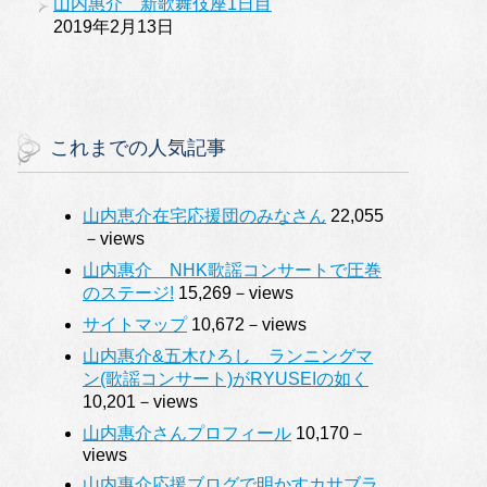
山内惠介 新歌舞伎座1日目
2019年2月13日
これまでの人気記事
山内恵介在宅応援団のみなさん
22,055
－views
山内惠介 NHK歌謡コンサートで圧巻
のステージ!
15,269－views
サイトマップ
10,672－views
山内惠介&五木ひろし ランニングマ
ン(歌謡コンサート)がRYUSEIの如く
10,201－views
山内惠介さんプロフィール
10,170－
views
山内惠介応援ブログで明かすカサブラ