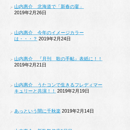
山内惠介 北海道で「新春の宴」
2019年2月26日
山内惠介 今年のイメージカラー
は・・・？
2019年2月24日
山内惠介 『月刊 歌の手帖』表紙に！！
2019年2月21日
山内惠介 うたコンで生きるフレディマー
キュリーと共演！！
2019年2月19日
あっという間に千秋楽
2019年2月14日