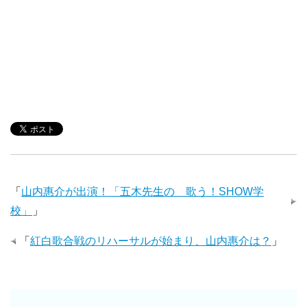
「
山内惠介が出演！「五木先生の 歌う！SHOW学
校」
」
「
紅白歌合戦のリハーサルが始まり、山内惠介は？
」