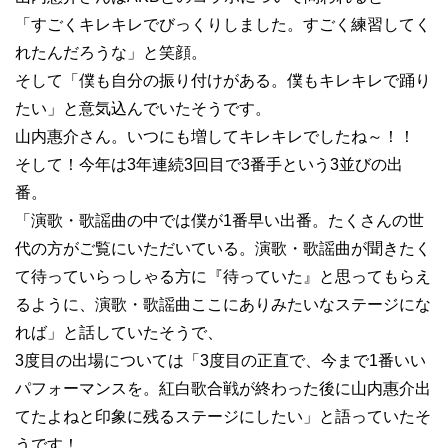
「すごくキレキレでびっくりしました。すごく練習してく
れたんだろうな」と笑顔。
そして「僕も自分の振り付けがある。僕もキレキレで踊り
たい」と意気込んでいたそうです。
山内惠介さん。いつにも増してキレキレでしたね～！！
そして！今年は3年連続3回目で3番手という3並びの出
番。
「演歌・歌謡曲の中では僕が1番早い出番。たくさんの世
代の方がご覧にいただいている。演歌・歌謡曲が聞きたく
て待っていらっしゃる方に『待っていた』と思ってもらえ
るように、演歌・歌謡曲ここにありみたいなステージにな
れば」と話していたそうで、
3度目の出場については「3度目の正直で、今まで1番いい
パフォーマンスを。紅白歌合戦が終わった後に山内惠介出
てたよねと印象に残るステージにしたい」と語っていたそ
うです！