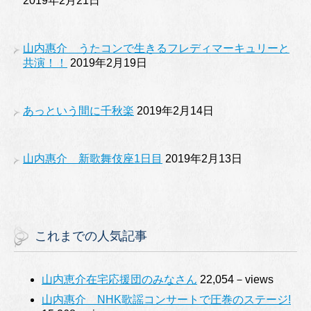
2019年2月21日
山内惠介 うたコンで生きるフレディマーキュリーと
共演！！
2019年2月19日
あっという間に千秋楽
2019年2月14日
山内惠介 新歌舞伎座1日目
2019年2月13日
これまでの人気記事
山内恵介在宅応援団のみなさん
22,054－views
山内惠介 NHK歌謡コンサートで圧巻のステージ!