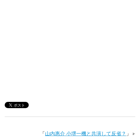
「
山内惠介 小堺一機と共演して反省？
」