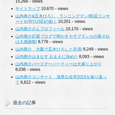
15,268－views
サイトマップ
10,670－views
山内惠介&五木ひろし ランニングマン(歌謡コンサ
ート)がRYUSEIの如く
10,201－views
山内惠介さんプロフィール
10,170－views
山内惠介応援ブログで明かすカサブランカの夜それ
は大感謝祭!
9,776－views
山内惠介 大阪で五木ひろしと共演!
8,249－views
山内惠介はまなす おまえに決めた
8,093－views
山内惠介バースデーパーティーは大盛り上がり
8,036－views
山内惠介コンサート 浅草公会堂2015を振り返っ
て
6,622－views
過去の記事