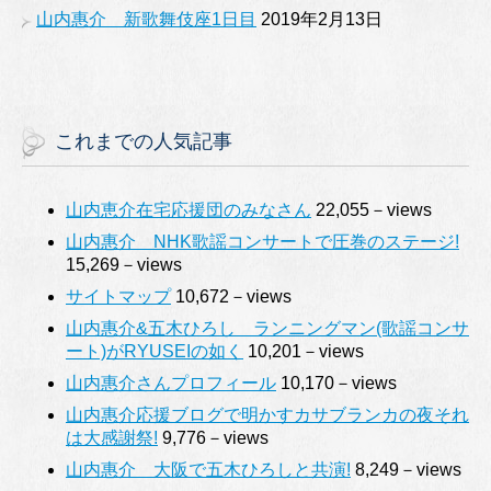
山内惠介 新歌舞伎座1日目
2019年2月13日
これまでの人気記事
山内恵介在宅応援団のみなさん
22,055－views
山内惠介 NHK歌謡コンサートで圧巻のステージ!
15,269－views
サイトマップ
10,672－views
山内惠介&五木ひろし ランニングマン(歌謡コンサ
ート)がRYUSEIの如く
10,201－views
山内惠介さんプロフィール
10,170－views
山内惠介応援ブログで明かすカサブランカの夜それ
は大感謝祭!
9,776－views
山内惠介 大阪で五木ひろしと共演!
8,249－views