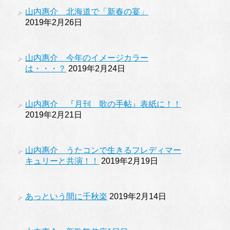
山内惠介 北海道で「新春の宴」
2019年2月26日
山内惠介 今年のイメージカラー
は・・・？
2019年2月24日
山内惠介 『月刊 歌の手帖』表紙に！！
2019年2月21日
山内惠介 うたコンで生きるフレディマー
キュリーと共演！！
2019年2月19日
あっという間に千秋楽
2019年2月14日