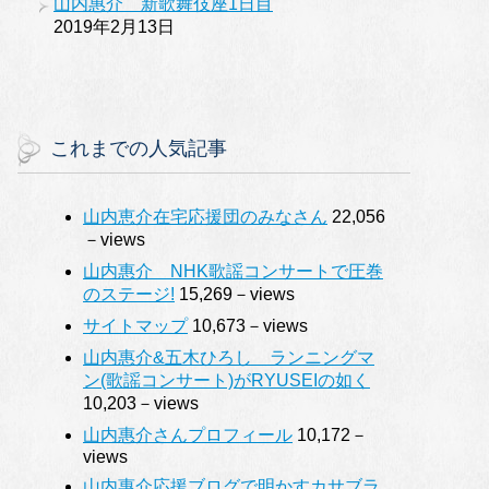
山内惠介 新歌舞伎座1日目
2019年2月13日
これまでの人気記事
山内恵介在宅応援団のみなさん
22,056
－views
山内惠介 NHK歌謡コンサートで圧巻
のステージ!
15,269－views
サイトマップ
10,673－views
山内惠介&五木ひろし ランニングマ
ン(歌謡コンサート)がRYUSEIの如く
10,203－views
山内惠介さんプロフィール
10,172－
views
山内惠介応援ブログで明かすカサブラ