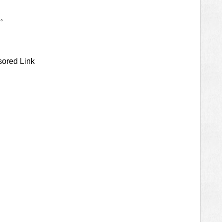
。
ored Link