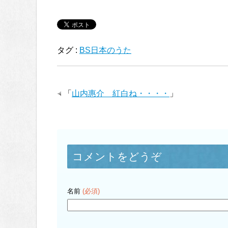
タグ :
BS日本のうた
「
山内惠介 紅白ね・・・・
」
コメントをどうぞ
名前
(必須)