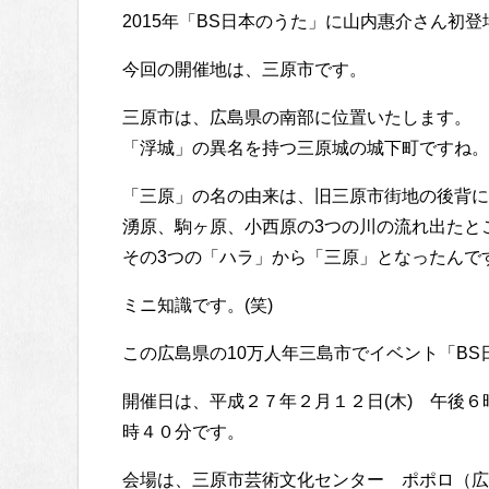
2015年「BS日本のうた」に山内惠介さん初
今回の開催地は、三原市です。
三原市は、広島県の南部に位置いたします。
「浮城」の異名を持つ三原城の城下町ですね。
「三原」の名の由来は、旧三原市街地の後背に
湧原、駒ヶ原、小西原の3つの川の流れ出たと
その3つの「ハラ」から「三原」となったんで
ミニ知識です。(笑)
この広島県の10万人年三島市でイベント「B
開催日は、平成２７年２月１２日(木) 午後
時４０分です。
会場は、三原市芸術文化センター ポポロ（広