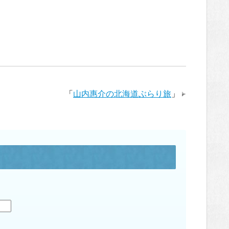
「
山内惠介の北海道ぶらり旅
」