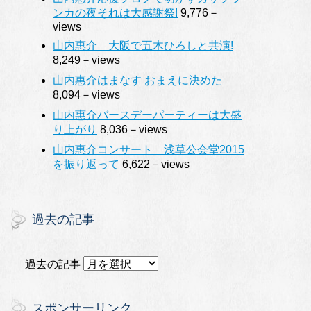
ンカの夜それは大感謝祭!
9,776－
views
山内惠介 大阪で五木ひろしと共演!
8,249－views
山内惠介はまなす おまえに決めた
8,094－views
山内惠介バースデーパーティーは大盛
り上がり
8,036－views
山内惠介コンサート 浅草公会堂2015
を振り返って
6,622－views
過去の記事
過去の記事
スポンサーリンク