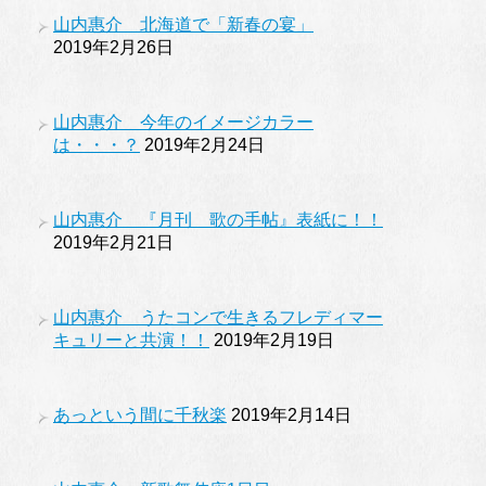
山内惠介 北海道で「新春の宴」
2019年2月26日
山内惠介 今年のイメージカラー
は・・・？
2019年2月24日
山内惠介 『月刊 歌の手帖』表紙に！！
2019年2月21日
山内惠介 うたコンで生きるフレディマー
キュリーと共演！！
2019年2月19日
あっという間に千秋楽
2019年2月14日