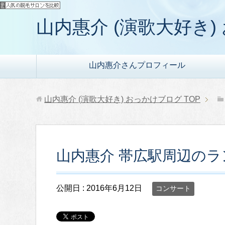
山内惠介 (演歌大好き
山内惠介さんプロフィール
山内惠介 (演歌大好き) おっかけブログ
TOP
山内惠介 帯広駅周辺のラ
公開日 :
2016年6月12日
コンサート