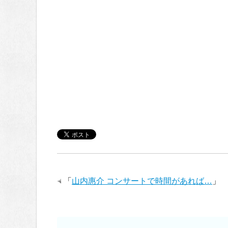
「
山内惠介 コンサートで時間があれば…
」