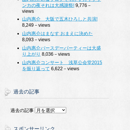
ンカの夜それは大感謝祭!
9,776－
views
山内惠介 大阪で五木ひろしと共演!
8,249－views
山内惠介はまなす おまえに決めた
8,093－views
山内惠介バースデーパーティーは大盛
り上がり
8,036－views
山内惠介コンサート 浅草公会堂2015
を振り返って
6,622－views
過去の記事
過去の記事
スポンサーリンク