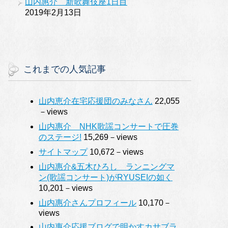
山内惠介 新歌舞伎座1日目
2019年2月13日
これまでの人気記事
山内恵介在宅応援団のみなさん
22,055
－views
山内惠介 NHK歌謡コンサートで圧巻
のステージ!
15,269－views
サイトマップ
10,672－views
山内惠介&五木ひろし ランニングマ
ン(歌謡コンサート)がRYUSEIの如く
10,201－views
山内惠介さんプロフィール
10,170－
views
山内惠介応援ブログで明かすカサブラ