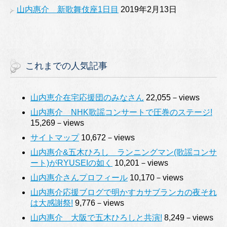
山内惠介 新歌舞伎座1日目
2019年2月13日
これまでの人気記事
山内恵介在宅応援団のみなさん
22,055－views
山内惠介 NHK歌謡コンサートで圧巻のステージ!
15,269－views
サイトマップ
10,672－views
山内惠介&五木ひろし ランニングマン(歌謡コンサ
ート)がRYUSEIの如く
10,201－views
山内惠介さんプロフィール
10,170－views
山内惠介応援ブログで明かすカサブランカの夜それ
は大感謝祭!
9,776－views
山内惠介 大阪で五木ひろしと共演!
8,249－views