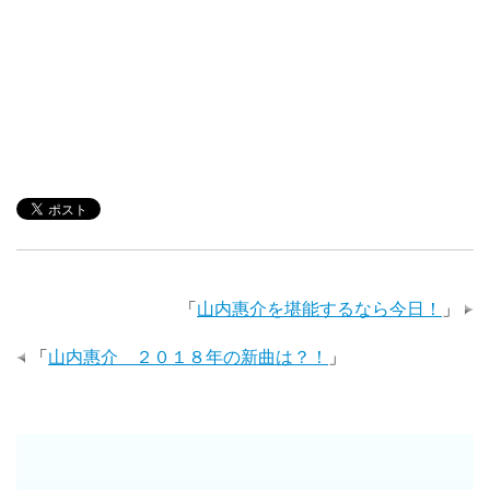
「
山内惠介を堪能するなら今日！
」
「
山内惠介 ２０１８年の新曲は？！
」