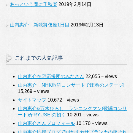
あっという間に千秋楽
2019年2月14日
山内惠介 新歌舞伎座1日目
2019年2月13日
これまでの人気記事
山内恵介在宅応援団のみなさん
22,055－views
山内惠介 NHK歌謡コンサートで圧巻のステージ!
15,269－views
サイトマップ
10,672－views
山内惠介&五木ひろし ランニングマン(歌謡コンサ
ート)がRYUSEIの如く
10,201－views
山内惠介さんプロフィール
10,170－views
山内惠介応援ブログで明かすカサブランカの夜それ