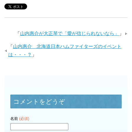
「
山内惠介が大正琴で「愛が信じられないなら」
」
「
山内惠介 北海道日本ハムファイターズのイベント
は・・・？
」
コメントをどうぞ
名前
(必須)