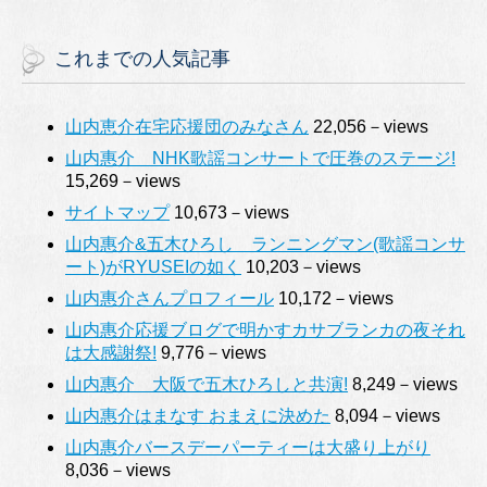
これまでの人気記事
山内恵介在宅応援団のみなさん
22,056－views
山内惠介 NHK歌謡コンサートで圧巻のステージ!
15,269－views
サイトマップ
10,673－views
山内惠介&五木ひろし ランニングマン(歌謡コンサ
ート)がRYUSEIの如く
10,203－views
山内惠介さんプロフィール
10,172－views
山内惠介応援ブログで明かすカサブランカの夜それ
は大感謝祭!
9,776－views
山内惠介 大阪で五木ひろしと共演!
8,249－views
山内惠介はまなす おまえに決めた
8,094－views
山内惠介バースデーパーティーは大盛り上がり
8,036－views