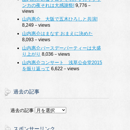
ンカの夜それは大感謝祭!
9,776－
views
山内惠介 大阪で五木ひろしと共演!
8,249－views
山内惠介はまなす おまえに決めた
8,093－views
山内惠介バースデーパーティーは大盛
り上がり
8,036－views
山内惠介コンサート 浅草公会堂2015
を振り返って
6,622－views
過去の記事
過去の記事
スポンサーリンク