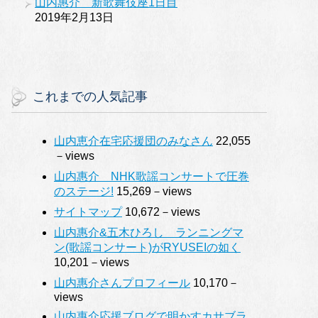
山内惠介 新歌舞伎座1日目
2019年2月13日
これまでの人気記事
山内恵介在宅応援団のみなさん
22,055
－views
山内惠介 NHK歌謡コンサートで圧巻
のステージ!
15,269－views
サイトマップ
10,672－views
山内惠介&五木ひろし ランニングマ
ン(歌謡コンサート)がRYUSEIの如く
10,201－views
山内惠介さんプロフィール
10,170－
views
山内惠介応援ブログで明かすカサブラ