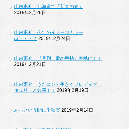
山内惠介 北海道で「新春の宴」
2019年2月26日
山内惠介 今年のイメージカラー
は・・・？
2019年2月24日
山内惠介 『月刊 歌の手帖』表紙に！！
2019年2月21日
山内惠介 うたコンで生きるフレディマー
キュリーと共演！！
2019年2月19日
あっという間に千秋楽
2019年2月14日