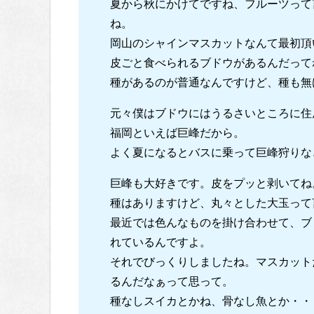
夏から秋にかけてですね、フルーツって
ね。
岡山のシャインマスカットなんて最初頂
皮ごと食べられるブドウがあるんだって
種があるのが普通なんですけど、種も無
元々僕はブドウにはうるさいところに住
福岡といえば巨峰だから。
よく夏になるとバスに乗って巨峰狩りな
巨峰も大好きです。皮をプッと剥いてね
種はありますけど、丸々とした大玉って
最近では色んなものを掛け合わせて、ブ
れているんですよ。
それでびっくりしましたね。マスカット
るんだなぁって思って。
種なしスイカとかね、骨なし魚とか・・