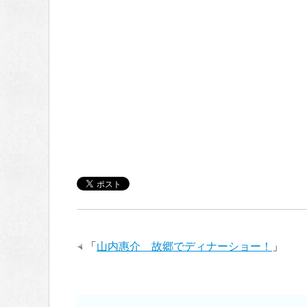
「
山内惠介 故郷でディナーショー！
」