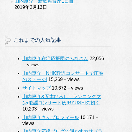
山内惠介 新歌舞伎座1日目
2019年2月13日
これまでの人気記事
山内恵介在宅応援団のみなさん
22,056
－views
山内惠介 NHK歌謡コンサートで圧巻
のステージ!
15,269－views
サイトマップ
10,672－views
山内惠介&五木ひろし ランニングマ
ン(歌謡コンサート)がRYUSEIの如く
10,203－views
山内惠介さんプロフィール
10,171－
views
山内惠介応援ブログで明かすカサブラ