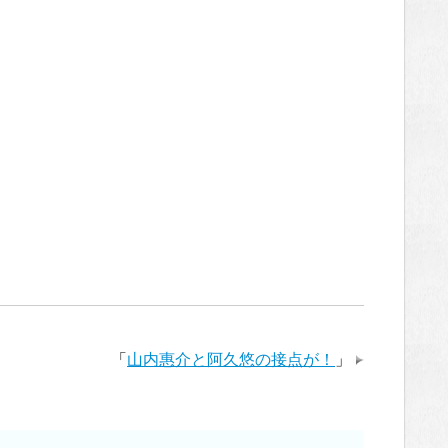
「
山内惠介と阿久悠の接点が！
」