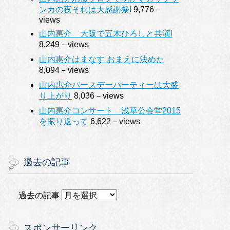
ンカの夜それは大感謝祭!
9,776－
views
山内惠介 大阪で五木ひろしと共演!
8,249－views
山内惠介はまなす おまえに決めた
8,094－views
山内惠介バースデーパーティーは大盛
り上がり
8,036－views
山内惠介コンサート 浅草公会堂2015
を振り返って
6,622－views
過去の記事
過去の記事
スポンサーリンク