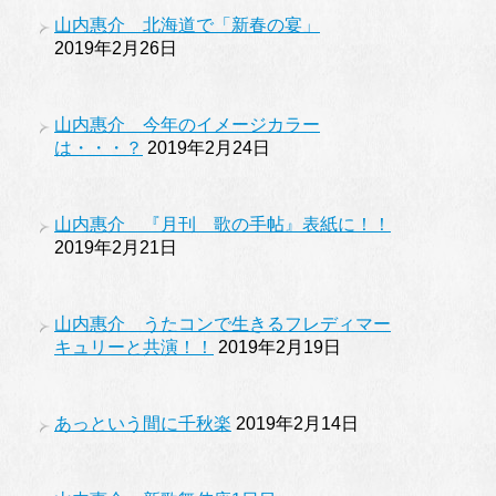
山内惠介 北海道で「新春の宴」
2019年2月26日
山内惠介 今年のイメージカラー
は・・・？
2019年2月24日
山内惠介 『月刊 歌の手帖』表紙に！！
2019年2月21日
山内惠介 うたコンで生きるフレディマー
キュリーと共演！！
2019年2月19日
あっという間に千秋楽
2019年2月14日