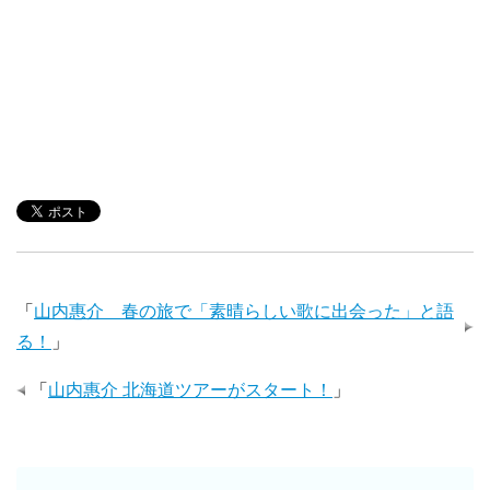
「
山内惠介 春の旅で「素晴らしい歌に出会った」と語
る！
」
「
山内惠介 北海道ツアーがスタート！
」