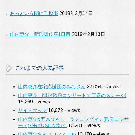
あっという間に千秋楽
2019年2月14日
山内惠介 新歌舞伎座1日目
2019年2月13日
これまでの人気記事
山内恵介在宅応援団のみなさん
22,054－views
山内惠介 NHK歌謡コンサートで圧巻のステージ!
15,269－views
サイトマップ
10,672－views
山内惠介&五木ひろし ランニングマン(歌謡コンサ
ート)がRYUSEIの如く
10,201－views
山内惠介さんプロフィール
10,170－views