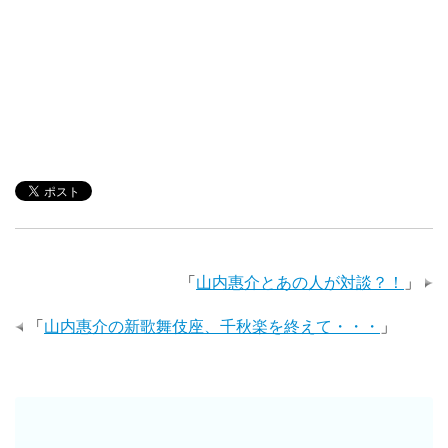
「
山内惠介とあの人が対談？！
」
「
山内惠介の新歌舞伎座、千秋楽を終えて・・・
」