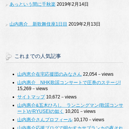
あっという間に千秋楽
2019年2月14日
山内惠介 新歌舞伎座1日目
2019年2月13日
これまでの人気記事
山内恵介在宅応援団のみなさん
22,054－views
山内惠介 NHK歌謡コンサートで圧巻のステージ!
15,269－views
サイトマップ
10,672－views
山内惠介&五木ひろし ランニングマン(歌謡コンサ
ート)がRYUSEIの如く
10,201－views
山内惠介さんプロフィール
10,170－views
山内惠介応援ブログで明かすカサブランカの夜それ