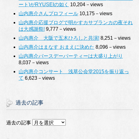
ート)がRYUSEIの如く
10,204－views
山内惠介さんプロフィール
10,175－views
山内惠介応援ブログで明かすカサブランカの夜それ
は大感謝祭!
9,777－views
山内惠介 大阪で五木ひろしと共演!
8,251－views
山内惠介はまなす おまえに決めた
8,096－views
山内惠介バースデーパーティーは大盛り上がり
8,037－views
山内惠介コンサート 浅草公会堂2015を振り返っ
て
6,623－views
過去の記事
過去の記事