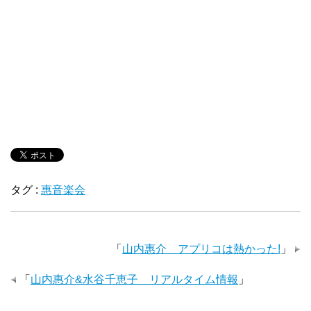
タグ :
惠音楽会
「
山内惠介 アプリコは熱かった!
」
「
山内惠介&水谷千恵子 リアルタイム情報
」