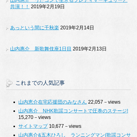
山内惠介 うたコンで生きるフレディマーキュリーと
共演！！
2019年2月19日
あっという間に千秋楽
2019年2月14日
山内惠介 新歌舞伎座1日目
2019年2月13日
これまでの人気記事
山内恵介在宅応援団のみなさん
22,057－views
山内惠介 NHK歌謡コンサートで圧巻のステージ!
15,270－views
サイトマップ
10,677－views
山内惠介&五木ひろし ランニングマン(歌謡コンサ