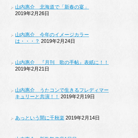
山内惠介 北海道で「新春の宴」
2019年2月26日
山内惠介 今年のイメージカラー
は・・・？
2019年2月24日
山内惠介 『月刊 歌の手帖』表紙に！！
2019年2月21日
山内惠介 うたコンで生きるフレディマー
キュリーと共演！！
2019年2月19日
あっという間に千秋楽
2019年2月14日