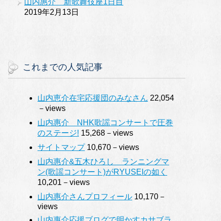
山内惠介 新歌舞伎座1日目
2019年2月13日
これまでの人気記事
山内恵介在宅応援団のみなさん
22,054
－views
山内惠介 NHK歌謡コンサートで圧巻
のステージ!
15,268－views
サイトマップ
10,670－views
山内惠介&五木ひろし ランニングマ
ン(歌謡コンサート)がRYUSEIの如く
10,201－views
山内惠介さんプロフィール
10,170－
views
山内惠介応援ブログで明かすカサブラ