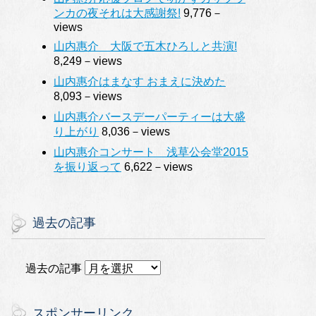
ンカの夜それは大感謝祭!
9,776－
views
山内惠介 大阪で五木ひろしと共演!
8,249－views
山内惠介はまなす おまえに決めた
8,093－views
山内惠介バースデーパーティーは大盛
り上がり
8,036－views
山内惠介コンサート 浅草公会堂2015
を振り返って
6,622－views
過去の記事
過去の記事
スポンサーリンク