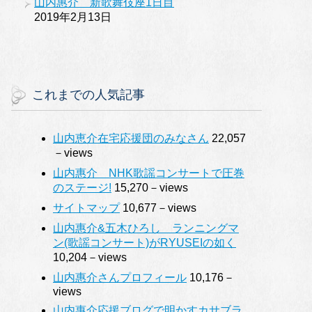
山内惠介 新歌舞伎座1日目
2019年2月13日
これまでの人気記事
山内恵介在宅応援団のみなさん
22,057
－views
山内惠介 NHK歌謡コンサートで圧巻
のステージ!
15,270－views
サイトマップ
10,677－views
山内惠介&五木ひろし ランニングマ
ン(歌謡コンサート)がRYUSEIの如く
10,204－views
山内惠介さんプロフィール
10,176－
views
山内惠介応援ブログで明かすカサブラ