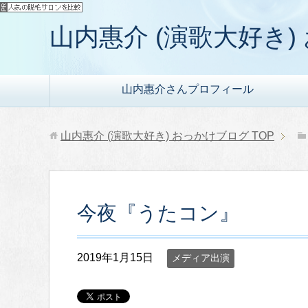
山内惠介 (演歌大好き
山内惠介さんプロフィール
山内惠介 (演歌大好き) おっかけブログ
TOP
今夜『うたコン』
2019年1月15日
メディア出演