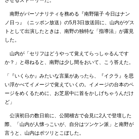
させるストーリーだ。
南野がパーソナリティを務める『南野陽子 今日はナン
ノ日っ』（ニッポン放送）の5月3日放送回に、山内がゲス
トとして出演したときは、南野の独特な「指導法」が露見
した。
山内が「セリフはどうやって覚えてらっしゃるんです
か？」と尋ねると、南野は少し間をおいて、こう答えた。
「『いくらか』みたいな言葉があったら、『イクラ』を思
い浮かべてイメージで覚えていくの。イメージの台本のペ
ージをめくるために、お芝居中に首をかしげちゃうんだけ
ど」
公演初日の数日前に、公開稽古で会見に2人で登壇した
際、「山内が人懐っこいが、自分はツンケン派」と南野が
言うと、山内はポツリとこぼした。