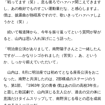
「戦ってます（笑）。息も後ろでハァハァ聞こえてきます
し、あの格好でものすごい運動量だな、と感心しますよ。
僕は、披露曲が熱唱系ですので、歌いきってハァハァしよ
うかと（笑）」
続いて報道陣から、今年を振り返ってという質問が挙が
ると、山内は思い入れ深げにこう語った。
「明治座公演がありまして。南野陽子さんとご一緒したん
ですが……かなりシゴかれました（苦笑）。あ、という
か、しっかり鍛えていただいて」
山内は、8月に明治座では初めてとなる座長公演をおこ
なった。南野と共演したのは、2部構成のステージのう
ち、第1部。『1963年 父の青春 僕はあの日の高校3年生』
と題した歌謡劇で、山内演じる主人公が、過去の父の体に
意識だけタイムスリップして、南野演じる母との恋を成就