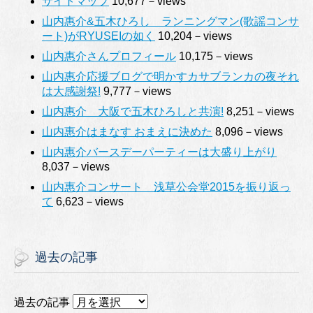
サイトマップ
10,677－views
山内惠介&五木ひろし ランニングマン(歌謡コンサ
ート)がRYUSEIの如く
10,204－views
山内惠介さんプロフィール
10,175－views
山内惠介応援ブログで明かすカサブランカの夜それ
は大感謝祭!
9,777－views
山内惠介 大阪で五木ひろしと共演!
8,251－views
山内惠介はまなす おまえに決めた
8,096－views
山内惠介バースデーパーティーは大盛り上がり
8,037－views
山内惠介コンサート 浅草公会堂2015を振り返っ
て
6,623－views
過去の記事
過去の記事