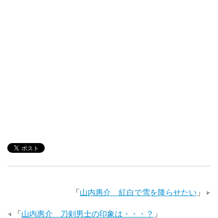
「
山内惠介 紅白で雪を降らせたい
」
「
山内惠介 刀剣男士の印象は・・・？
」