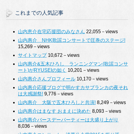
これまでの人気記事
山内恵介在宅応援団のみなさん
22,055－views
山内惠介 NHK歌謡コンサートで圧巻のステージ!
15,269－views
サイトマップ
10,672－views
山内惠介&五木ひろし ランニングマン(歌謡コンサ
ート)がRYUSEIの如く
10,201－views
山内惠介さんプロフィール
10,170－views
山内惠介応援ブログで明かすカサブランカの夜それ
は大感謝祭!
9,776－views
山内惠介 大阪で五木ひろしと共演!
8,249－views
山内惠介はまなす おまえに決めた
8,093－views
山内惠介バースデーパーティーは大盛り上がり
8,036－views