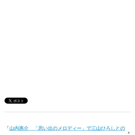
「
山内惠介 「思い出のメロディー」で三山ひろしとの