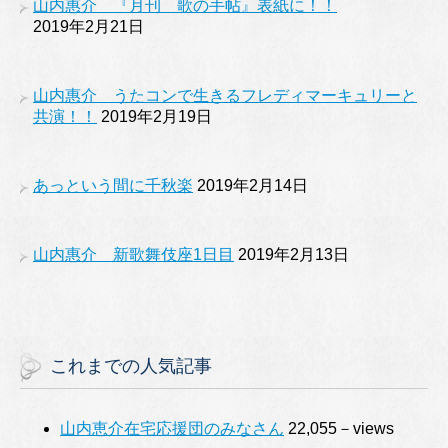
山内惠介 『月刊 歌の手帖』表紙に！！
2019年2月21日
山内惠介 うたコンで生きるフレディマーキュリーと
共演！！
2019年2月19日
あっという間に千秋楽
2019年2月14日
山内惠介 新歌舞伎座1日目
2019年2月13日
これまでの人気記事
山内恵介在宅応援団のみなさん
22,055－views