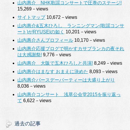
山内惠介 NHK歌謡コンサートで圧巻のステージ!
15,269－views
サイトマップ
10,672－views
山内惠介&五木ひろし ランニングマン(歌謡コンサ
ート)がRYUSEIの如く
10,201－views
山内惠介さんプロフィール
10,170－views
山内惠介応援ブログで明かすカサブランカの夜それ
は大感謝祭!
9,776－views
山内惠介 大阪で五木ひろしと共演!
8,249－views
山内惠介はまなす おまえに決めた
8,093－views
山内惠介バースデーパーティーは大盛り上がり
8,036－views
山内惠介コンサート 浅草公会堂2015を振り返っ
て
6,622－views
過去の記事