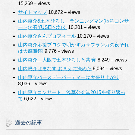
15,269－views
サイトマップ
10,672－views
山内惠介&五木ひろし ランニングマン(歌謡コンサ
ート)がRYUSEIの如く
10,201－views
山内惠介さんプロフィール
10,170－views
山内惠介応援ブログで明かすカサブランカの夜それ
は大感謝祭!
9,776－views
山内惠介 大阪で五木ひろしと共演!
8,249－views
山内惠介はまなす おまえに決めた
8,094－views
山内惠介バースデーパーティーは大盛り上がり
8,036－views
山内惠介コンサート 浅草公会堂2015を振り返っ
て
6,622－views
過去の記事