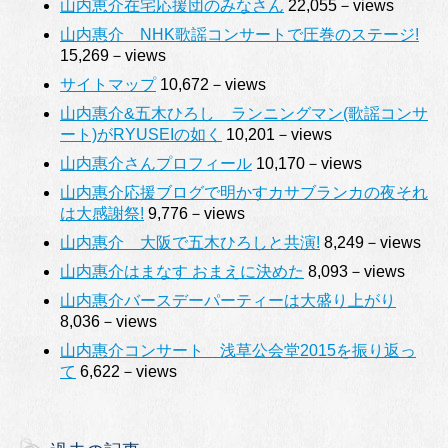
山内恵介在宅応援団のみなさん
22,055－views
山内惠介 NHK歌謡コンサートで圧巻のステージ!
15,269－views
サイトマップ
10,672－views
山内惠介&五木ひろし ランニングマン(歌謡コンサ
ート)がRYUSEIの如く
10,201－views
山内惠介さんプロフィール
10,170－views
山内惠介応援ブログで明かすカサブランカの夜それ
は大感謝祭!
9,776－views
山内惠介 大阪で五木ひろしと共演!
8,249－views
山内惠介はまなす おまえに決めた
8,093－views
山内惠介バースデーパーティーは大盛り上がり
8,036－views
山内惠介コンサート 浅草公会堂2015を振り返っ
て
6,622－views