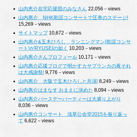
山内恵介在宅応援団のみなさん
22,056－views
山内惠介 NHK歌謡コンサートで圧巻のステージ!
15,269－views
サイトマップ
10,672－views
山内惠介&五木ひろし ランニングマン(歌謡コンサ
ート)がRYUSEIの如く
10,203－views
山内惠介さんプロフィール
10,171－views
山内惠介応援ブログで明かすカサブランカの夜それ
は大感謝祭!
9,776－views
山内惠介 大阪で五木ひろしと共演!
8,249－views
山内惠介はまなす おまえに決めた
8,094－views
山内惠介バースデーパーティーは大盛り上がり
8,036－views
山内惠介コンサート 浅草公会堂2015を振り返っ
て
6,622－views