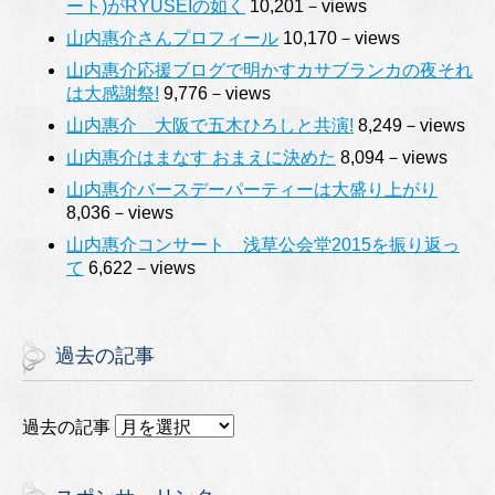
ート)がRYUSEIの如く
10,201－views
山内惠介さんプロフィール
10,170－views
山内惠介応援ブログで明かすカサブランカの夜それ
は大感謝祭!
9,776－views
山内惠介 大阪で五木ひろしと共演!
8,249－views
山内惠介はまなす おまえに決めた
8,094－views
山内惠介バースデーパーティーは大盛り上がり
8,036－views
山内惠介コンサート 浅草公会堂2015を振り返っ
て
6,622－views
過去の記事
過去の記事