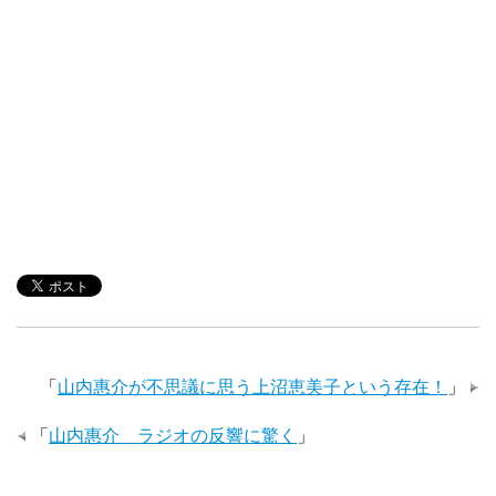
「
山内惠介が不思議に思う上沼恵美子という存在！
」
「
山内惠介 ラジオの反響に驚く
」