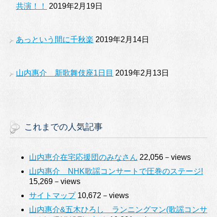
共演！！
2019年2月19日
あっという間に千秋楽
2019年2月14日
山内惠介 新歌舞伎座1日目
2019年2月13日
これまでの人気記事
山内恵介在宅応援団のみなさん
22,056－views
山内惠介 NHK歌謡コンサートで圧巻のステージ!
15,269－views
サイトマップ
10,672－views
山内惠介&五木ひろし ランニングマン(歌謡コンサ