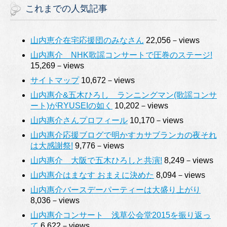
これまでの人気記事
山内恵介在宅応援団のみなさん
22,056－views
山内惠介 NHK歌謡コンサートで圧巻のステージ!
15,269－views
サイトマップ
10,672－views
山内惠介&五木ひろし ランニングマン(歌謡コンサ
ート)がRYUSEIの如く
10,202－views
山内惠介さんプロフィール
10,170－views
山内惠介応援ブログで明かすカサブランカの夜それ
は大感謝祭!
9,776－views
山内惠介 大阪で五木ひろしと共演!
8,249－views
山内惠介はまなす おまえに決めた
8,094－views
山内惠介バースデーパーティーは大盛り上がり
8,036－views
山内惠介コンサート 浅草公会堂2015を振り返っ
て
6,622－views