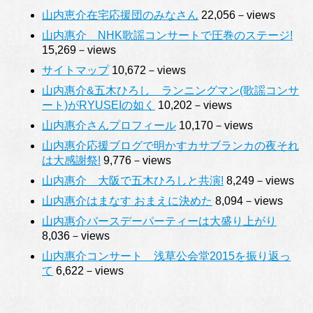
山内恵介在宅応援団のみなさん
22,056－views
山内惠介 NHK歌謡コンサートで圧巻のステージ!
15,269－views
サイトマップ
10,672－views
山内惠介&五木ひろし ランニングマン(歌謡コンサ
ート)がRYUSEIの如く
10,202－views
山内惠介さんプロフィール
10,170－views
山内惠介応援ブログで明かすカサブランカの夜それ
は大感謝祭!
9,776－views
山内惠介 大阪で五木ひろしと共演!
8,249－views
山内惠介はまなす おまえに決めた
8,094－views
山内惠介バースデーパーティーは大盛り上がり
8,036－views
山内惠介コンサート 浅草公会堂2015を振り返っ
て
6,622－views