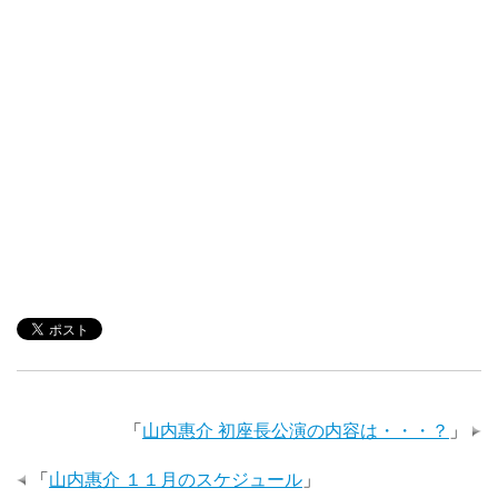
「
山内惠介 初座長公演の内容は・・・？
」
「
山内惠介 １１月のスケジュール
」