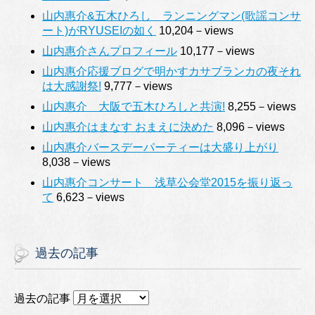
山内惠介&五木ひろし ランニングマン(歌謡コンサ
ート)がRYUSEIの如く
10,204－views
山内惠介さんプロフィール
10,177－views
山内惠介応援ブログで明かすカサブランカの夜それ
は大感謝祭!
9,777－views
山内惠介 大阪で五木ひろしと共演!
8,255－views
山内惠介はまなす おまえに決めた
8,096－views
山内惠介バースデーパーティーは大盛り上がり
8,038－views
山内惠介コンサート 浅草公会堂2015を振り返っ
て
6,623－views
過去の記事
過去の記事