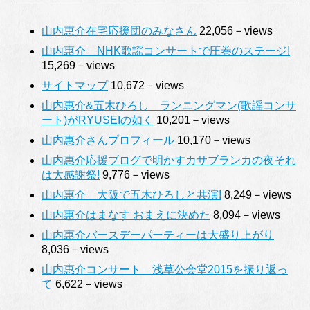
山内恵介在宅応援団のみなさん
22,056－views
山内惠介 NHK歌謡コンサートで圧巻のステージ!
15,269－views
サイトマップ
10,672－views
山内惠介&五木ひろし ランニングマン(歌謡コンサ
ート)がRYUSEIの如く
10,201－views
山内惠介さんプロフィール
10,170－views
山内惠介応援ブログで明かすカサブランカの夜それ
は大感謝祭!
9,776－views
山内惠介 大阪で五木ひろしと共演!
8,249－views
山内惠介はまなす おまえに決めた
8,094－views
山内惠介バースデーパーティーは大盛り上がり
8,036－views
山内惠介コンサート 浅草公会堂2015を振り返っ
て
6,622－views