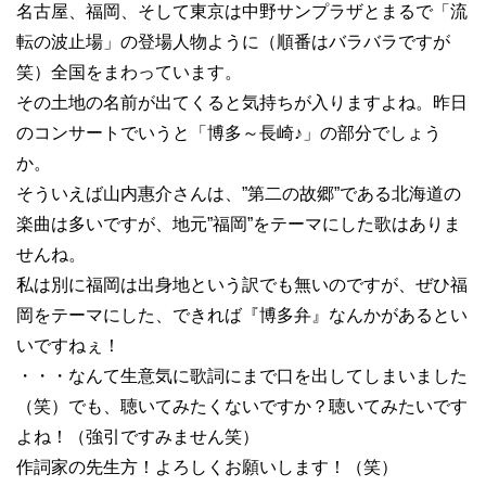
名古屋、福岡、そして東京は中野サンプラザとまるで「流
転の波止場」の登場人物ように（順番はバラバラですが
笑）全国をまわっています。
その土地の名前が出てくると気持ちが入りますよね。昨日
のコンサートでいうと「博多～長崎♪」の部分でしょう
か。
そういえば山内惠介さんは、”第二の故郷”である北海道の
楽曲は多いですが、地元”福岡”をテーマにした歌はありま
せんね。
私は別に福岡は出身地という訳でも無いのですが、ぜひ福
岡をテーマにした、できれば『博多弁』なんかがあるとい
いですねぇ！
・・・なんて生意気に歌詞にまで口を出してしまいました
（笑）でも、聴いてみたくないですか？聴いてみたいです
よね！（強引ですみません笑）
作詞家の先生方！よろしくお願いします！（笑）