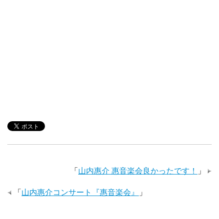
「
山内惠介 惠音楽会良かったです！
」
「
山内惠介コンサート『惠音楽会』
」