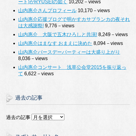
ート)がRYUSEIの如く
10,202－views
山内惠介さんプロフィール
10,170－views
山内惠介応援ブログで明かすカサブランカの夜それ
は大感謝祭!
9,776－views
山内惠介 大阪で五木ひろしと共演!
8,249－views
山内惠介はまなす おまえに決めた
8,094－views
山内惠介バースデーパーティーは大盛り上がり
8,036－views
山内惠介コンサート 浅草公会堂2015を振り返っ
て
6,622－views
過去の記事
過去の記事