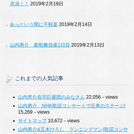
共演！！
2019年2月19日
あっという間に千秋楽
2019年2月14日
山内惠介 新歌舞伎座1日目
2019年2月13日
これまでの人気記事
山内恵介在宅応援団のみなさん
22,056－views
山内惠介 NHK歌謡コンサートで圧巻のステージ!
15,269－views
サイトマップ
10,672－views
山内惠介&五木ひろし ランニングマン(歌謡コンサ