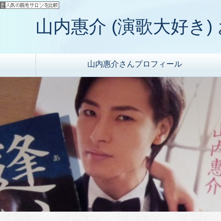
山内惠介 (演歌大好き
山内惠介さんプロフィール