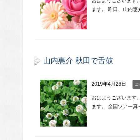
おはようございます
ます。 昨日、山内
山内惠介 秋田で舌鼓
2019年4月26日
コ
おはようございます
ます。 全国ツアー真