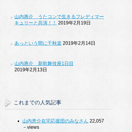
山内惠介 うたコンで生きるフレディマー
キュリーと共演！！
2019年2月19日
あっという間に千秋楽
2019年2月14日
山内惠介 新歌舞伎座1日目
2019年2月13日
これまでの人気記事
山内恵介在宅応援団のみなさん
22,057
－views