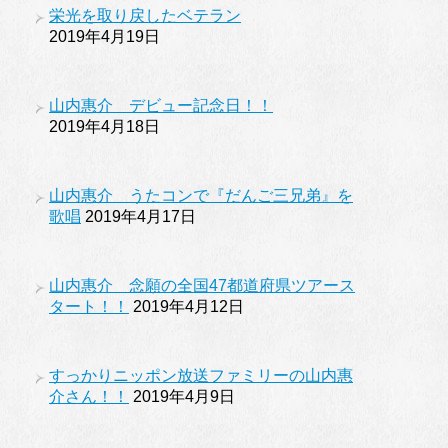
栄光を取り戻したベテラン
2019年4月19日
山内惠介 デビュー記念日！！
2019年4月18日
山内惠介 うたコンで『だんご三兄弟』を
歌唱
2019年4月17日
山内惠介 念願の全国47都道府県ツアース
タート！！
2019年4月12日
すっかりニッポン放送ファミリーの山内惠
介さん！！
2019年4月9日