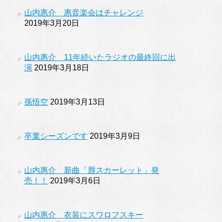
山内惠介 惠音楽会はチャレンジ
2019年3月20日
山内惠介 11年続いたラジオの最終回に出
演
2019年3月18日
孫悟空
2019年3月13日
卒業シーズンです
2019年3月9日
山内惠介 新曲「唇スカーレット」発
売！！
2019年3月6日
山内惠介 衣装にスワロフスキー