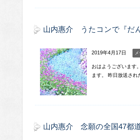
山内惠介 うたコンで『だ
2019年4月17日
メ
おはようございます
ます。 昨日放送され
山内惠介 念願の全国47都