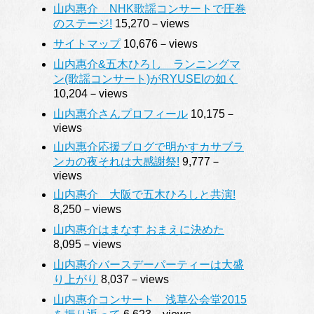
山内惠介 NHK歌謡コンサートで圧巻
のステージ!
15,270－views
サイトマップ
10,676－views
山内惠介&五木ひろし ランニングマ
ン(歌謡コンサート)がRYUSEIの如く
10,204－views
山内惠介さんプロフィール
10,175－
views
山内惠介応援ブログで明かすカサブラ
ンカの夜それは大感謝祭!
9,777－
views
山内惠介 大阪で五木ひろしと共演!
8,250－views
山内惠介はまなす おまえに決めた
8,095－views
山内惠介バースデーパーティーは大盛
り上がり
8,037－views
山内惠介コンサート 浅草公会堂2015